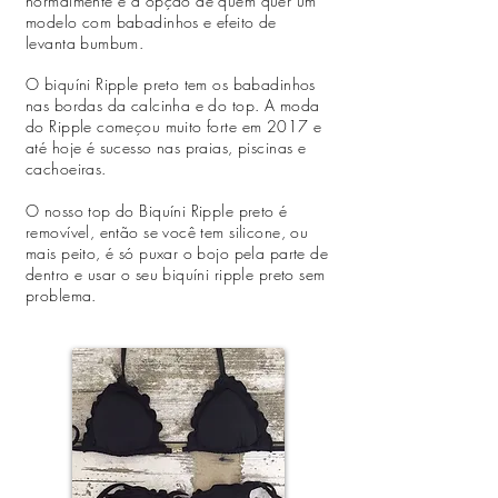
normalmente é a opção de quem quer um
modelo com babadinhos e efeito de
levanta bumbum.
O biquíni Ripple preto tem os babadinhos
nas bordas da calcinha e do top. A moda
do Ripple começou muito forte em 2017 e
até hoje é sucesso nas praias, piscinas e
cachoeiras.
O nosso top do Biquíni Ripple preto é
removível, então se você tem silicone, ou
mais peito, é só puxar o bojo pela parte de
dentro e usar o seu biquíni ripple preto sem
problema.