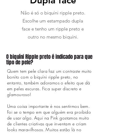
Dupla face
Não é só o biquíni ripple preto.
Escolhe um estampado dupla
face e tenho um ripple preto e
outro no mesmo biquíni.
O biquíni Ripple preto é indicado para que
tipo de pele?
Quem tem pele clara faz um contraste muito
boníto com o biquíni ripple preto, no
entanto, também adoramos o efeito que dá
em peles escuras. Fica super discreto e
glamouroso!
Uma coisa importante é nos sentirmos bem.
Foi se o tempo em que alguém era proibido
de usar algo. Aqui na Pink gostamos muito
de clientes criativas que inventam e criam
looks maravilhosos. Muitos estão lá no
nosso Instagram.