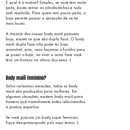
E qual é o motivo? Simples, se você tem muito
peito, basta retirar as almofadinhas e tudo
está resolvido. Para quem tem pouco peito, o
bojo permite passar a sensação de se ter
mais busto.
A maioria dos nossos body maiô possuem
bojo, exceto os que são dupla face. O body
maiô dupla face não pode ter bojo
removível, pois, caso façamos o furinho para
se puxar o bojo, ao virar a outra face você
terá um buraco na altura dos seios :(
Body maiô feminino?
Salvo raríssimas exceções, todos os body
maiô são produzidos para mulheres. Em
algumas situações, existem body maiô para
homens que normalmente estão relacionados
à pratica esportiva.
Se você procura um body super feminino,
fique descpreocupada pois aqui temos :)