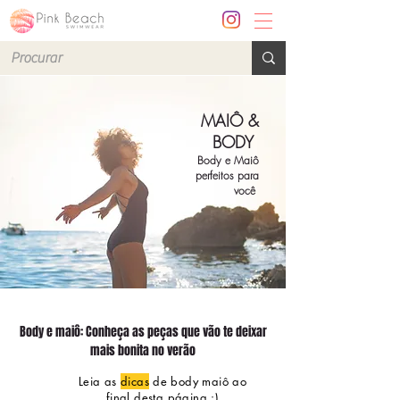
MAIÔ &
BODY
Body e Maiô
perfeitos para
você
Body e maiô: Conheça as peças que vão te deixar
mais bonita no verão
Leia as
dicas
de body maiô ao
final desta página :)