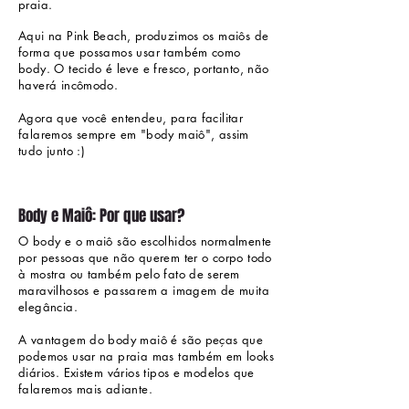
praia.
Aqui na Pink Beach, produzimos os maiôs de
forma que possamos usar também como
body.
O tecido é leve e fresco, portanto, não
haverá incômodo.
Agora que você entendeu, para facilitar
falaremos sempre em "body maiô", assim
tudo junto :)
Body e Maiô: Por que usar?
O body e o maiô são escolhidos normalmente
por pessoas que não querem ter o corpo todo
à mostra ou também pelo fato de serem
maravilhosos e passarem a imagem de muita
elegância.
A vantagem do body maiô é são peças que
podemos usar na praia mas também em looks
diários. Existem vários tipos e modelos que
falaremos mais adiante.