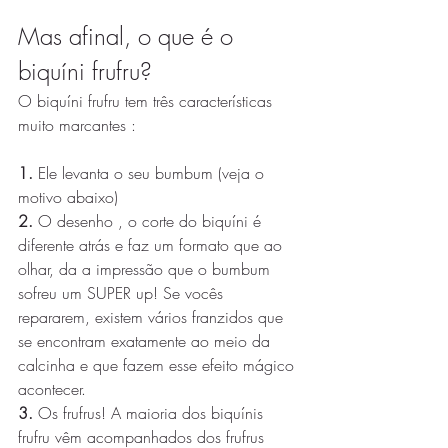
Mas afinal, o que é o 
biquíni frufru? 
O biquíni frufru tem três características 
muito marcantes :
1.
 Ele levanta o seu bumbum (veja o 
motivo abaixo)
2.
 O desenho , o corte do biquíni é 
diferente atrás e faz um formato que ao 
olhar, da a impressão que o bumbum 
sofreu um SUPER up! Se vocês 
repararem, existem vários franzidos que 
se encontram exatamente ao meio da 
calcinha e que fazem esse efeito mágico 
acontecer. 
3. 
Os frufrus! A maioria dos biquínis 
frufru vêm acompanhados dos frufrus 