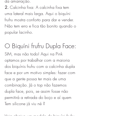
da amarração. 
2. 
Calcinha fixa: A calcinha fixa tem 
uma lateral mais larga. Aqui o biquíni 
frufru mostra conforto para dar e vender. 
Não tem erro e fica tão bonito quando o 
popular lacinho. 
O Biquíni frufru Dupla Face:
SIM, mas não todo! Aqui na Pink 
optamos por trabalhar com a maioria 
dos biquínis frufru com a calcinha dupla 
face e por um motivo simples: fazer com 
que a gente possa ter mais de uma 
combinação. Já o top não fazemos 
dupla face, pois, se assim fosse não 
permitirá a retirada do bojo e aí quem
Tem silicone já viu né ? 