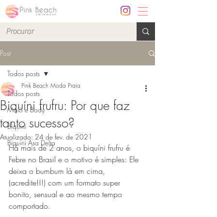
Post
Todos posts
Pink Beach Moda Praia
Todos posts
Biquíni frufru: Por que faz
Maiô e Body
tanto sucesso?
Biquíni
Atualizado:
24 de fev. de 2021
Biquíni Asa Delta
Há mais de 2 anos, o biquíni frufru é 
Febre no Brasil e o motivo é simples: Ele 
deixa o bumbum lá em cima, 
(acredite!!!) com um formato super 
bonito, sensual e ao mesmo tempo 
comportado. 