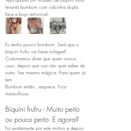
Veja abaixo um modelo de biquíni frufru 
levanta bumbum com calcinha dupla 
face e bojo removível:
Eu tenho pouco bumbum. Será que o 
biquíni frufru vai fazer milagre? 
Costumamos dizer que quem nunca 
usou, depois que usa não quer saber de 
outro. Faz mesmo mágica. Para quem já 
tem
Bumbum então , esquece. Fica 
maravilhoso. 
Biquíni frufru - Muito peito 
ou pouco peito: E agora? 
Foi exatamente por este motivo e depois 